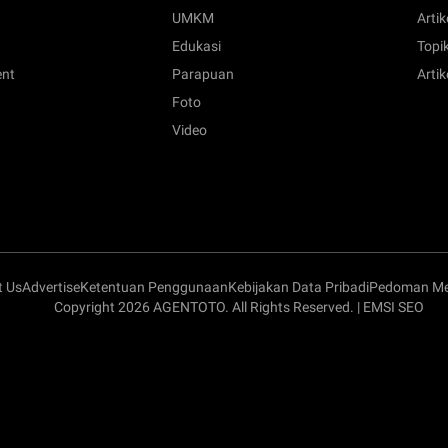
UMKM
Artik
Edukasi
Topik
ent
Parapuan
Artik
Foto
Video
t Us
Advertise
Ketentuan Penggunaan
Kebijakan Data Pribadi
Pedoman Med
Copyright 2026 AGENTOTO. All Rights Reserved. | EMSI SEO