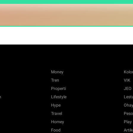
Money
Kol
Tren
VIK
Properti
JEO
n
Lifestyle
Lest
Hype
Ohay
Travel
Peso
Homey
Play
Food
Artik