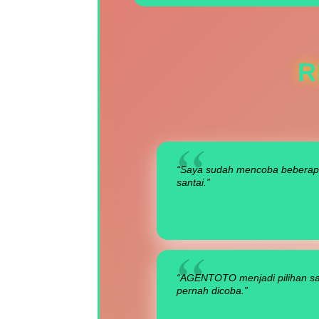
R
“Saya sudah mencoba beberapa
santai.”
“AGENTOTO menjadi pilihan say
pernah dicoba.”