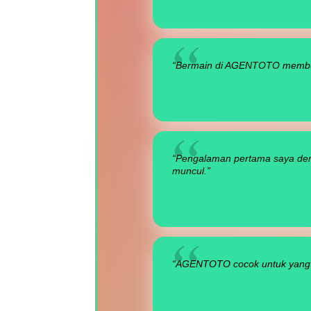
“Bermain di AGENTOTO membuat 
“Pengalaman pertama saya deng
muncul.”
“AGENTOTO cocok untuk yang m