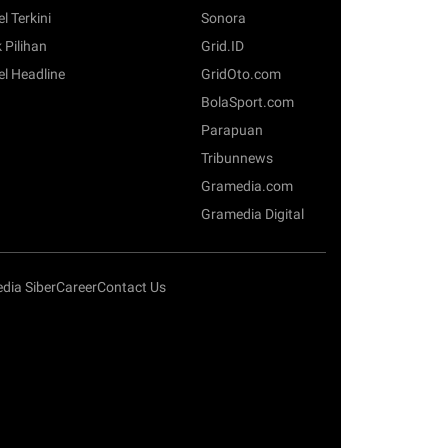
el Terkini
Sonora
 Pilihan
Grid.ID
el Headline
GridOto.com
BolaSport.com
Parapuan
Tribunnews
Gramedia.com
Gramedia Digital
ia Siber
Career
Contact Us