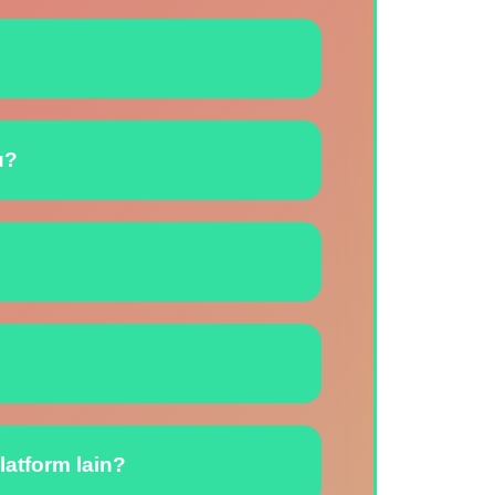
u?
atform lain?